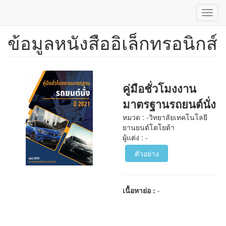
Toggl
navig
ข้อมูลหนังสืออิเล็กทรอนิกส์
ข้าม
ไป
ยัง
เนื้อหา
หลัก
คู่มือชั่วโมงงาน
มาตรฐานรถยนต์นั่ง
หมวด : -วิทยาลัยเทคโนโลยี
ยานยนต์โตโยต้า
ผู้แต่ง : -
ตัวอย่าง
เนื้อหาย่อ :
-