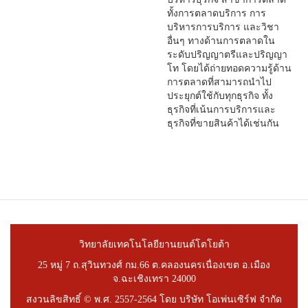
ทั้งการตลาดบริการ การ
บริหารการบริการ และวิชา
อื่นๆ ทางด้านการตลาดใน
ระดับปริญญาตรีและปริญญา
โท โดยได้ถ่ายทอดความรู้ด้าน
การตลาดที่สามารถนำไป
ประยุกต์ใช้กับทุกธุรกิจ ทั้ง
ธุรกิจที่เน้นการบริการและ
ธุรกิจที่ขายสินค้าได้เช่นกัน
วิทยาลัยเทคโนโลยียานยนต์โตโยต้า
25 หมู่ 7 ถ.สุวินทวงศ์ กม.66 ต.คลองนครเนื่องเขต อ.เมือง
จ.ฉะเชิงเทรา 24000
สงวนลิขสิทธิ์ © พ.ศ. 2557-2564 โดย บริษัท โอเพ่นเซิร์ฟ จำกัด