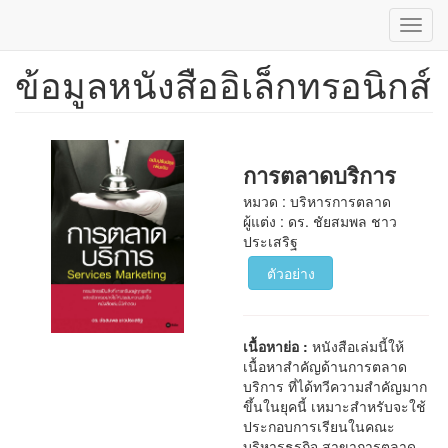
Toggl
navig
ข้อมูลหนังสืออิเล็กทรอนิกส์
ข้าม
ไป
ยัง
เนื้อหา
หลัก
การตลาดบริการ
หมวด : บริหารการตลาด
ผู้แต่ง : ดร. ชัยสมพล ชาว
ประเสริฐ
ตัวอย่าง
เนื้อหาย่อ :
หนังสือเล่มนี้ให้
เนื้อหาสำคัญด้านการตลาด
บริการ ที่ได้ทวีความสำคัญมาก
ขึ้นในยุคนี้ เหมาะสำหรับจะใช้
ประกอบการเรียนในคณะ
บริหารธุรกิจ สาขาการตลาด