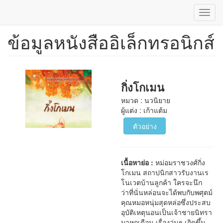
Toggl
navig
ข้อมูลหนังสืออิเล็กทรอนิกส์
ข้าม
ไป
ยัง
เนื้อหา
หลัก
กิ่งโกเมน
หมวด : นวนิยาย
ผู้แต่ง : เก้าแต้ม
ตัวอย่าง
เนื้อหาย่อ :
หม่อมราชวงศ์กิ่ง
โกเมน สถาปนิกสาวรับงานเร
โนเวตบ้านลูกค้า ใครจะนึก
ว่าที่นั่นหล่อนจะได้พบกับพศุตม์
คุณหมอหนุ่มสุดหล่อซึ่งประสบ
อุบัติเหตุนอนเป็นเจ้าชายนิทรา
มาหกเดือน เรื่องวุ่นๆ เกิดขึ้น