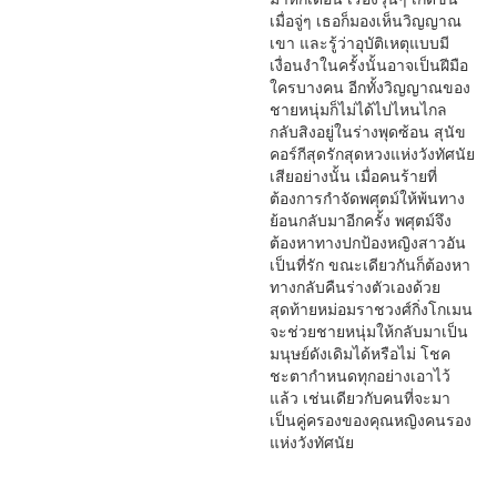
เมื่อจู่ๆ เธอก็มองเห็นวิญญาณ
เขา และรู้ว่าอุบัติเหตุแบบมี
เงื่อนงำในครั้งนั้นอาจเป็นฝีมือ
ใครบางคน อีกทั้งวิญญาณของ
ชายหนุ่มก็ไม่ได้ไปไหนไกล
กลับสิงอยู่ในร่างพุดซ้อน สุนัข
คอร์กีสุดรักสุดหวงแห่งวังทัศนัย
เสียอย่างนั้น เมื่อคนร้ายที่
ต้องการกำจัดพศุตม์ให้พ้นทาง
ย้อนกลับมาอีกครั้ง พศุตม์จึง
ต้องหาทางปกป้องหญิงสาวอัน
เป็นที่รัก ขณะเดียวกันก็ต้องหา
ทางกลับคืนร่างตัวเองด้วย
สุดท้ายหม่อมราชวงศ์กิ่งโกเมน
จะช่วยชายหนุ่มให้กลับมาเป็น
มนุษย์ดังเดิมได้หรือไม่ โชค
ชะตากำหนดทุกอย่างเอาไว้
แล้ว เช่นเดียวกับคนที่จะมา
เป็นคู่ครองของคุณหญิงคนรอง
แห่งวังทัศนัย