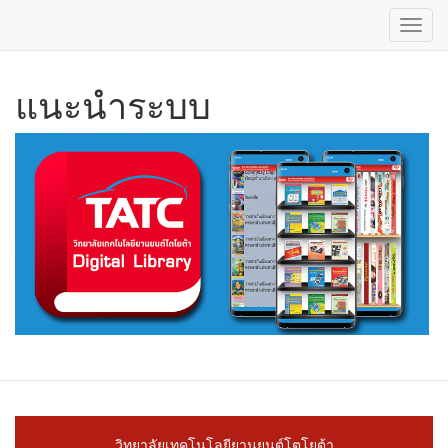
Toggl
navig
ข้าม
แนะนำระบบ
ไป
ยัง
เนื้อหา
หลัก
วิทยาลัยเทคโนโลยียานยนต์โตโยต้า