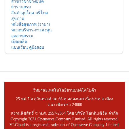
สาขาวิชาช่างยนต์
สารานุกรม
สินค้าอุปโภค-บริโภค
สุขภาพ
หนังสือสุขภาพ (รามา)
หมวดบริหาร-การลงทุน
อุตสาหกรรม
เบ็ดเตล็ด
แบบเรียน คู่มือสอบ
วิทยาลัยเทคโนโลยียานยนต์โตโยต้า
25 หมู่ 7 ถ.สุวินทวงศ์ กม.66 ต.คลองนครเนื่องเขต อ.เมือง
จ.ฉะเชิงเทรา 24000
สงวนลิขสิทธิ์ © พ.ศ. 2557-2564 โดย บริษัท โอเพ่นเซิร์ฟ จำกัด
Copyright 2021 Openserve Company Limited. All rights reserved.
VLCloud is a registered trademart of Openserve Company Limited.